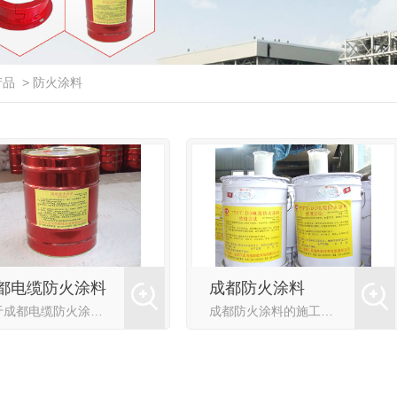
产品
>
防火涂料
都电缆防火涂料
成都防火涂料
关于成都电缆防火涂料的特点以及性能介绍，大家来了解一下：一、主要特点该产品为溶剂型材料，沉淀少、搅拌易浮动融合。色彩鲜亮，平滑度好，附着力强。遇火达到一定温度值则膨胀以阻止火灾的蔓延。二、技术性能在容
成都防火涂料的施工方法及存运介绍：1、施工前应将电缆表面的浮尘、油污、杂物等洗净、打磨干净，待表面干燥后方可进行涂刷。2、施工可采用喷涂、刷涂等方法，使用时应充分搅拌均匀，涂料稍稠时，可用适量的专用稀