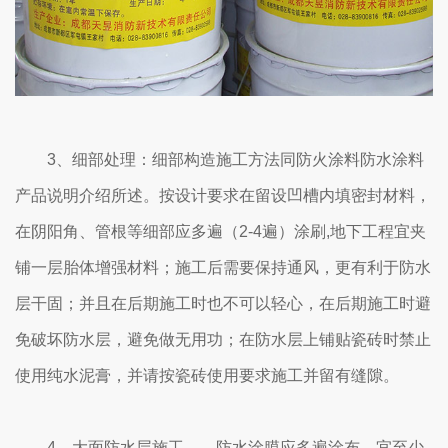
3、细部处理：细部构造施工方法同防火涂料防水涂料
产品说明介绍所述。按设计要求在留设凹槽内填密封材料，
在阴阳角、管根等细部应多遍（2-4遍）涂刷,地下工程宜夹
铺一层胎体增强材料；施工后需要保持通风，更有利于防水
层干固；并且在后期施工时也不可以轻心，在后期施工时避
免破坏防水层，避免做无用功；在防水层上铺贴瓷砖时禁止
使用纯水泥膏，并请按瓷砖使用要求施工并留有缝隙。
4、大面防水层施工——防水涂膜应多遍涂布，宜至少