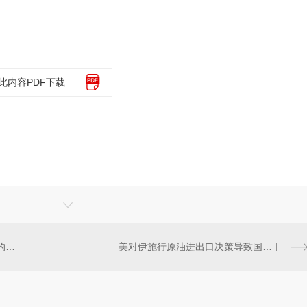
此内容PDF下载
四川阻火圈厂家向您介绍防火圈的作用以及安装规范
美对伊施行原油进出口决策导致国内或将迎来油价上涨