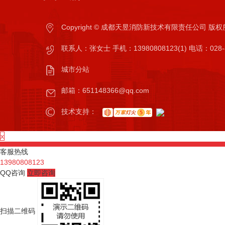
Copyright © 成都天昱消防新技术有限责任公司 
联系人：张女士 手机：13980808123(1) 电话：028-8
城
城市分站
陕
市
邮箱：651148366@qq.com
西
分
技术支持：
西
站
安
x
客服热线
13980808123
QQ咨询
立即咨询
扫描二维码