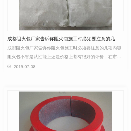
成都阻火包厂家告诉你阻火包施工时必须要注意的几项内容
成都阻火包厂家告诉你阻火包施工时必须要注意的几项内容
阻火包不管是从性能上还是价格上都有很好的评价，在市场
上也深受消费者的好评，它使用方便、施工简单，在使…
2019-07-08