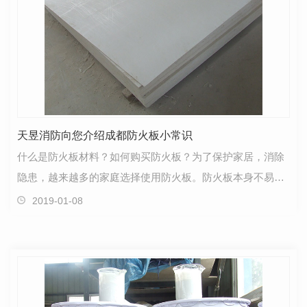
天昱消防向您介绍成都防火板小常识
什么是防火板材料？如何购买防火板？为了保护家居，消除
隐患，越来越多的家庭选择使用防火板。防火板本身不易
燃，具有良好的防火和隔热性能。我们来看看防火板和防…
2019-01-08