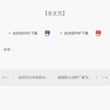
【全文完】
此内容DOC下载
此内容PDF下载
标签：
如何区分有机防火堵料和无机防火堵料？看这里
成都防火涂料厂家为您介绍防火涂料的作用和特性