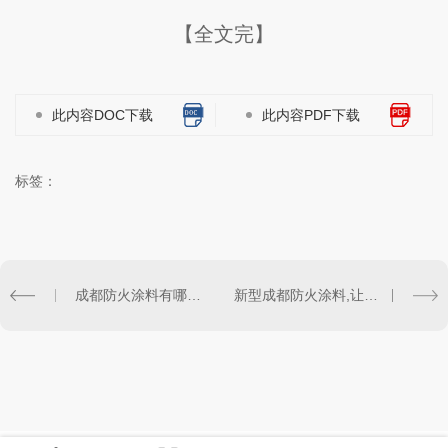
【全文完】
此内容DOC下载
此内容PDF下载
标签：
成都防火涂料有哪些注意事项？
新型成都防火涂料,让家庭住房“盛火”难行